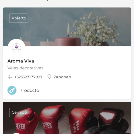
Abierto
Aroma Viva
Velas decorativas
+523327177827
Zapopan
Producto
Cerrado