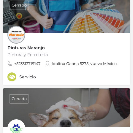
Cerrado
Pinturas Naranjo
Pintura y Ferretería
+523313719147
Idolina Gaona 5275 Nuevo México
Servicio
Cerrado